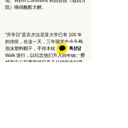
地、Wynn Commons 和四合院（或四方
院）喝得酩酊大醉。
“升学日”是宾夕法尼亚大学已有 100 年
的传统，在这一天，三年级学生会头戴
泡沫塑料帽子，手持木杖，沿着 Locust 
Walk 游行，以纪念他们升入四年级。费
城市中心距离学校仅有几分钟的步行路
程。宾大位于费城西部，是一个非常危
险的地方。尽管如此，据学生们说，
“这里有丰富的文化资源，越来
越多的学生毕业后能够在费城地
区找到工作。”
“由于触手可及的丰富文化资源，我们看