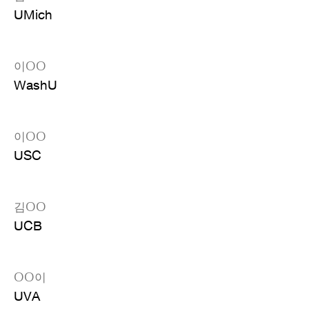
UMich
이OO
WashU
이OO
USC
김OO
UCB
OO이
UVA