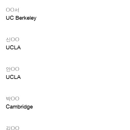
OO서
UC Berkeley
신OO
UCLA
안OO
UCLA
박OO
Cambridge
김OO