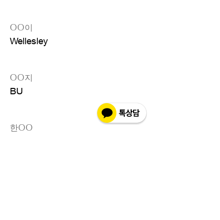
OO이
Wellesley
OO지
BU
한OO
UW
정OO
Claremont McKenna