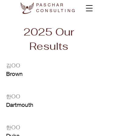
PASCHAR
CONSULTING
2025 Our
Results
김OO
Brown
한OO
Dartmouth
한OO
Duke