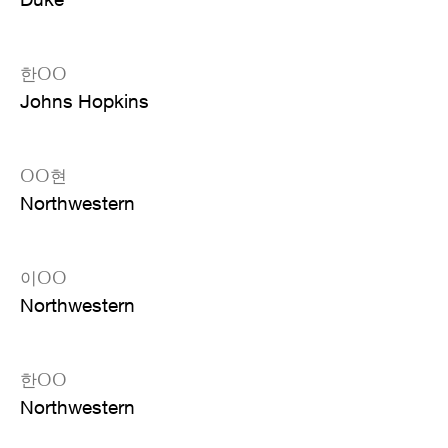
한OO
Johns Hopkins
OO현
Northwestern
이OO
Northwestern
한OO
Northwestern