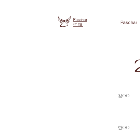
Paschar
Paschar
咨询
김OO
한OO