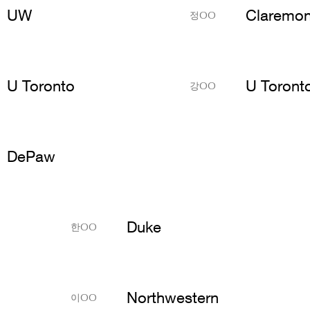
UW
Claremo
정OO
U Toronto
U Toront
강OO
DePaw
Duke
한OO
Northwestern
이OO