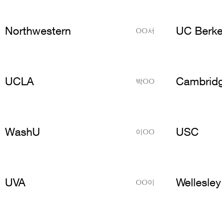
Northwestern
UC Berke
OO서
UCLA
Cambrid
박OO
WashU
USC
이OO
UVA
Wellesley
OO이