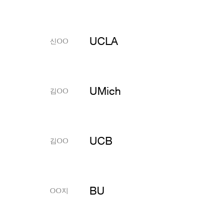
UCLA
신OO
UMich
김OO
UCB
김OO
BU
OO지