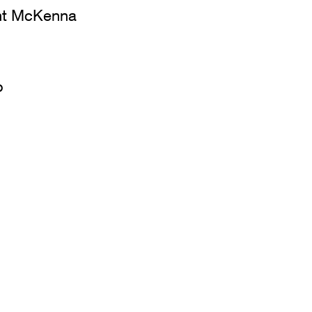
nt McKenna
o